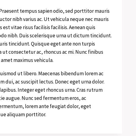
 Praesent tempus sapien odio, sed porttitor mauris
uctor nibh varius ac. Ut vehicula neque nec mauris
t vitae risus facilisis facilisis. Aenean quis
do nibh. Duis scelerisque urna ut dictum tincidunt.
uris tincidunt. Quisque eget ante non turpis
ia ut consectetur ac, rhoncus ac mi. Nunc finibus
t amet maximus vehicula.
euismod ut libero. Maecenas bibendum lorem ac
m dui, ac suscipit lectus. Donec eget urna dolor.
us dapibus. Integer eget rhoncus urna. Cras rutrum
estie augue. Nunc sed fermentum eros, ac
fermentum, lorem ante feugiat dolor, eget
que aliquam porttitor.