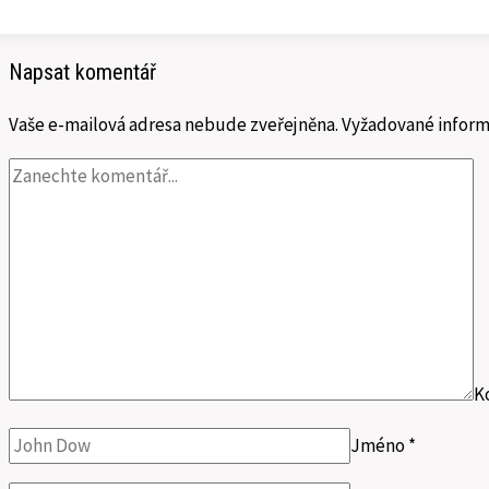
effect:
The
Napsat komentář
case
for
Vaše e-mailová adresa nebude zveřejněna.
Vyžadované inform
cause
marketing
K
Jméno
*