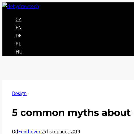
Přeskočit
na
CZ
obsah
EN
DE
PL
HU
Design
5 common myths about 
Od
Foodlover
25 listopadu, 2019