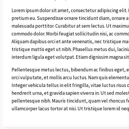
Lorem ipsum dolor sit amet, consectetur adipiscing elit.
pretium eu. Suspendisse ornare tincidunt diam, ornare a
malesuada porttitor. Curabitur at sem lectus. Ut maximus es
commodo dolor. Morbi feugiat sollicitudin nisi, ac commo
Aliquam dapibus orci et ante venenatis, nec tristique ma
tristique mattis eget ut nibh. Phasellus metus dui, lacin
interdum ligula eget volutpat. Etiam dignissim magna si
Pellentesque metus lectus, bibendum ac finibus eget, 
orci vulputate, et mollis arcu luctus. Nam quis elementu
Integer vehicula tellus in elit fringilla, vitae luctus ris
hendrerit urna, et gravida sapien viverra in. Ut sed mol
pellentesque nibh. Mauris tincidunt, quam vel rhoncus 
ullamcorper lacus tortor at nisi. Ut tristique lorem id ne