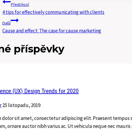
Navigace
Předchozí
pro
4 tips for effectively communicating with clients
Další
příspěvek
Cause and effect: The case for cause marketing
é příspěvky
ience (UX) Design Trends for 2020
r
25 listopadu, 2019
dolor sit amet, consectetur adipiscing elit. Praesent tempus 
am, ornare auctor nibh varius ac. Ut vehicula neque nec mauris