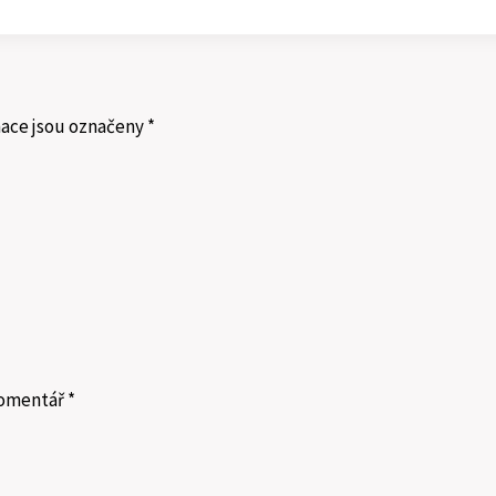
ace jsou označeny
*
omentář
*