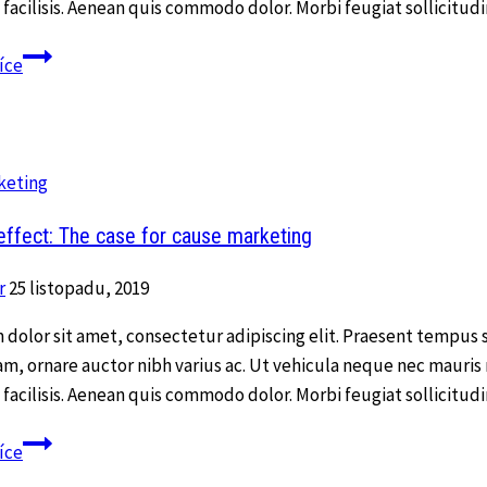
sis facilisis. Aenean quis commodo dolor. Morbi feugiat sollicitu
User
více
Experience
(UX)
Design
Trends
keting
for
2020
effect: The case for cause marketing
r
25 listopadu, 2019
dolor sit amet, consectetur adipiscing elit. Praesent tempus 
am, ornare auctor nibh varius ac. Ut vehicula neque nec mauris
sis facilisis. Aenean quis commodo dolor. Morbi feugiat sollicitu
Cause
více
and