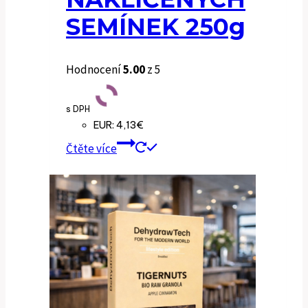
SEMÍNEK 250g
Hodnocení
5.00
z 5
s DPH
EUR
:
4,13€
Čtěte více