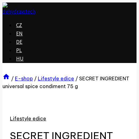
Přeskočit
na
obsah
CZ
EN
DE
PL
HU
/
E-shop
/
Lifestyle edice
/
SECRET INGREDIENT
universal spice condiment 75 g
Lifestyle edice
SECRET INGREDIENT