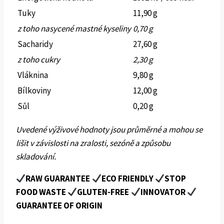
Tuky
11,90 g
z toho nasycené mastné kyseliny
0,70 g
Sacharidy
27,60 g
z toho cukry
2,30 g
Vláknina
9,80 g
Bílkoviny
12,00 g
Sůl
0,20 g
Uvedené výživové hodnoty jsou průměrné a mohou se
lišit v závislosti na zralosti, sezóně a způsobu
skladování.
RAW GUARANTEE
ECO FRIENDLY
STOP
FOOD WASTE
GLUTEN-FREE
INNOVATOR
GUARANTEE OF ORIGIN