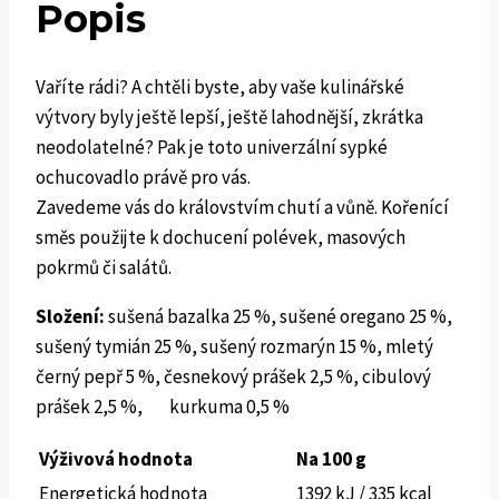
Popis
Vaříte rádi? A chtěli byste, aby vaše kulinářské
výtvory byly ještě lepší, ještě lahodnější, zkrátka
neodolatelné? Pak je toto univerzální sypké
ochucovadlo právě pro vás.
Zavedeme vás do královstvím chutí a vůně. Kořenící
směs použijte k dochucení polévek, masových
pokrmů či salátů.
Složení:
sušená bazalka 25 %, sušené oregano 25 %,
sušený tymián 25 %, sušený rozmarýn 15 %, mletý
černý pepř 5 %, česnekový prášek 2,5 %, cibulový
prášek 2,5 %, kurkuma 0,5 %
Výživová hodnota
Na 100 g
Energetická hodnota
1392 kJ / 335 kcal