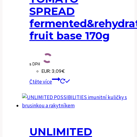
SPREAD
fermented&rehydra
fruit base 170g
s DPH
EUR
:
3,09€
Čtěte více
UNLIMITED