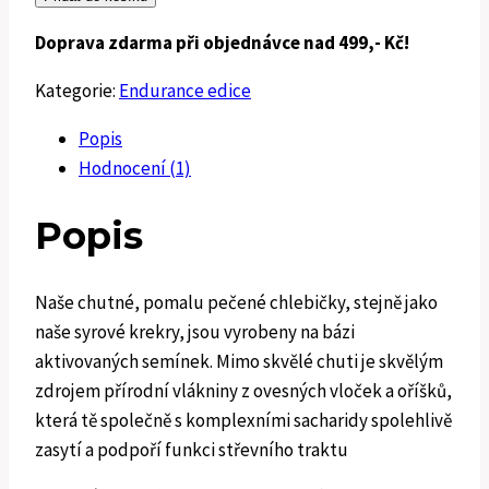
s
Doprava zdarma při objednávce nad 499,- Kč!
mořskou
řasou
Kategorie:
Endurance edice
a
islandskou
Popis
lávovou
Hodnocení (1)
solí
300g
Popis
množství
Naše chutné, pomalu pečené chlebičky, stejně jako
naše syrové krekry, jsou vyrobeny na bázi
aktivovaných semínek. Mimo skvělé chuti je skvělým
zdrojem přírodní vlákniny z ovesných vloček a oříšků,
která tě společně s komplexními sacharidy spolehlivě
zasytí a podpoří funkci střevního traktu