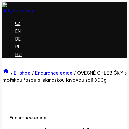
Přeskočit
na
obsah
CZ
EN
DE
PL
HU
/
E-shop
/
Endurance edice
/
OVESNÉ CHLEBÍČKY s
mořskou řasou a islandskou lávovou solí 300g
Endurance edice