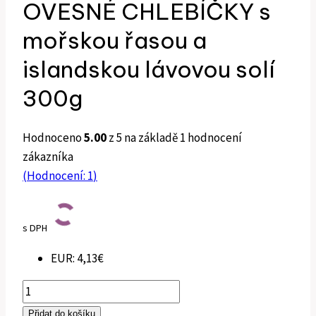
OVESNÉ CHLEBÍČKY s
mořskou řasou a
islandskou lávovou solí
300g
Hodnoceno
5.00
z 5 na základě
1
hodnocení
zákazníka
(Hodnocení:
1
)
s DPH
EUR
:
4,13€
OVESNÉ
CHLEBÍČKY
Přidat do košíku