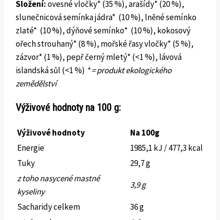
Složení:
ovesné vločky* (35 %), arašídy* (20 %),
slunečnicová semínka jádra* (10 %), lněné semínko
zlaté* (10 %), dýňové semínko* (10 %), kokosový
ořech strouhaný* (8 %), mořské řasy vločky* (5 %),
zázvor* (1 %), pepř černý mletý* (<1 %), lávová
islandská sůl (<1 %)
* = produkt ekologického
zemědělství
Výživové hodnoty na 100 g:
Výživové hodnoty
Na 100g
Energie
1985,1 kJ / 477,3 kcal
Tuky
29,7 g
z toho nasycené mastné
3,9 g
kyseliny
Sacharidy celkem
36 g