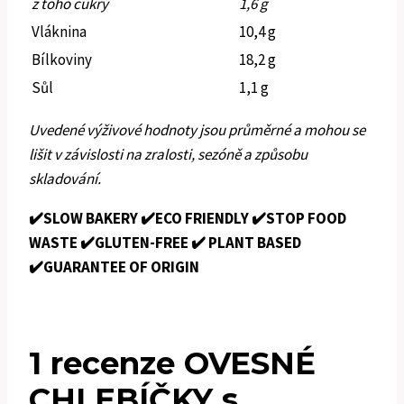
z toho cukry
1,6 g
Vláknina
10,4 g
Bílkoviny
18,2 g
Sůl
1,1 g
Uvedené výživové hodnoty jsou průměrné a mohou se
lišit v závislosti na zralosti, sezóně a způsobu
skladování.
✔️SLOW BAKERY ✔️ECO FRIENDLY ✔️STOP FOOD
WASTE ✔️GLUTEN-FREE
✔️ PLANT BASED
✔️GUARANTEE OF ORIGIN
1 recenze
OVESNÉ
CHLEBÍČKY s